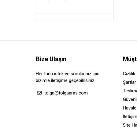
Diğer Ürünler
Sabitleyiciler Tripod
Fotoğraf Makinesi Çantaları
Fotoğraf Makinesi Aksesuarları
Bize Ulaşın
Müşt
Her türlü istek ve sorularınız için
Gizlilik 
bizimle iletişime geçebilirsiniz.
Şartlar
Teslima
tolga@tolgaaras.com
Güvenl
Havale
İletişi
Site Ha