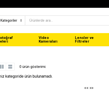
otoğraf
Video
Lensler ve
eleri
Kameraları
Filtreler
0 ürün gösterimi.
niz kategoride ürün bulunamadı.
<<
>>