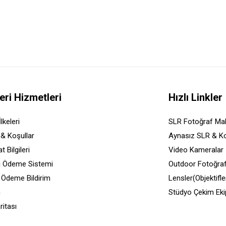
eri Hizmetleri
Hızlı Linkler
İlkeleri
SLR Fotoğraf Mak
 & Koşullar
Aynasız SLR & K
t Bilgileri
Video Kameralar
i Ödeme Sistemi
Outdoor Fotoğraf
 Ödeme Bildirim
Lensler(Objektifle
m
Stüdyo Çekim Eki
ritası