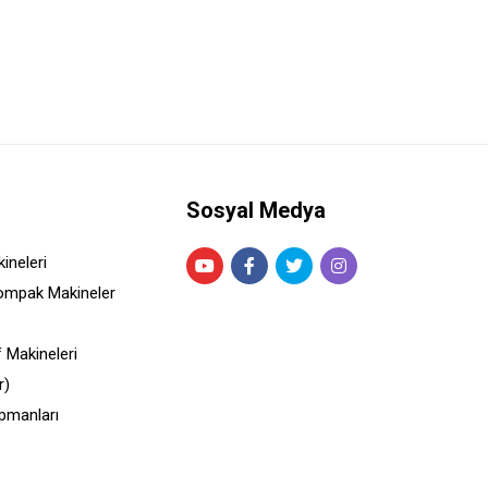
Sosyal Medya
ineleri
ompak Makineler
 Makineleri
r)
pmanları