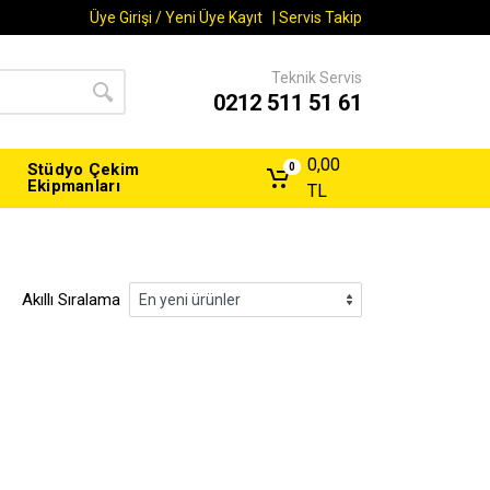
Üye Girişi / Yeni Üye Kayıt
|
Servis Takip
Teknik Servis
0212 511 51 61
0,00
Stüdyo Çekim
0
Ekipmanları
TL
Akıllı Sıralama